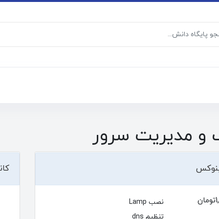
 و مدیریت سرور
ینوکس
کان
ن
نصب Lamp
تنظیم dns