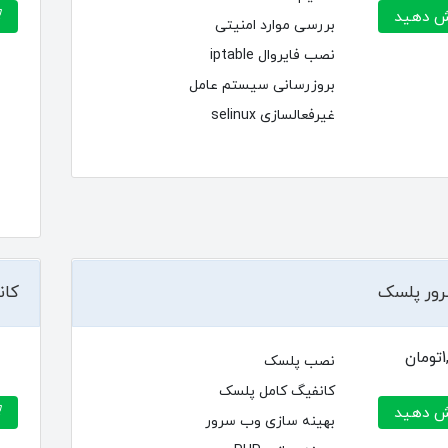
 دهید
بررسی موارد امنیتی
نصب فایروال iptable
بروزرسانی سیستم عامل
غیرفعالسازی selinux
رور پلسک
کان
ن
نصب پلسک
کانفیگ کامل پلسک
 دهید
بهینه سازی وب سرور