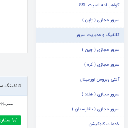
گواهینامه امنیت SSL
سرور مجازی ( ژاپن )
کانفیگ و مدیریت سرور
سرور مجازی ( چین )
سرور مجازی ( کره )
آنتی ویروس اورجینال
کانفینگ سرو
سرور مجازی ( هلند )
1,990,000توما
سرور مجازی ( بلغارستان )
سفارش
خدمات کلوکیشن