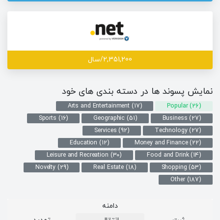
2,351,200/سال
نمایش پسوند ها در دسته بندی های خود
Arts and Entertainment (17)
Popular (26)
Sports (16)
Geographic (51)
Business (27)
Services (92)
Technology (27)
Education (12)
Money and Finance (22)
Leisure and Recreation (30)
Food and Drink (14)
Novelty (29)
Real Estate (18)
Shopping (53)
Other (187)
دامنه